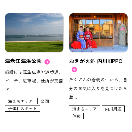
海老江海浜公園
おきがえ処 内川KIPPO
施設には芝生広場や遊歩道、
たくさんの着物の中から、自
ビーチ、駐車場、便所が完備
分のお気に入りを見つけたら
さ…
着…
海まちエリア
公園
子連れスポット
海まちエリア
内川周辺
体験