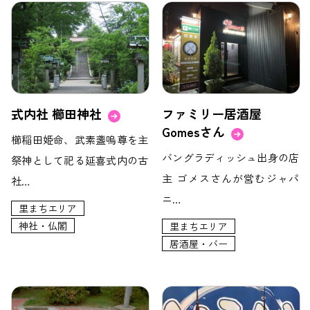
式内社 櫛田神社
ファミリー居酒屋
Gomesさん
櫛稲田姫命、武素盞嗚尊を主
バングラディッシュ出身の店
祭神として祀る延喜式内の古
主 ゴメスさんが営むジャパ
社…
ニ…
里まちエリア
神社・仏閣
里まちエリア
居酒屋・バー