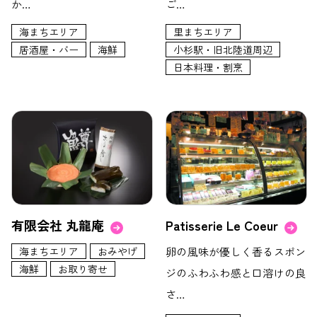
か…
ご…
海まちエリア
里まちエリア
居酒屋・バー
海鮮
小杉駅・旧北陸道周辺
日本料理・割烹
有限会社 丸龍庵
Patisserie Le Coeur
海まちエリア
おみやげ
卵の風味が優しく香るスポン
海鮮
お取り寄せ
ジのふわふわ感と口溶けの良
さ…