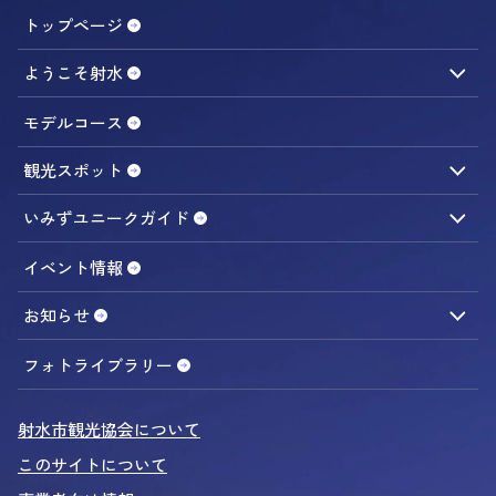
トップページ
ようこそ射水
観光ガイドのご案内
アクセス
モデルコース
観光スポット
食べる／おみやげ
遊ぶ／体験する
見る／学ぶ
いみずユニークガイド
休む／宿泊する
旅の便利スポット
海まちエリア
イベント情報
内川周辺
お知らせ
内川さんぽ
ニュース
募集告知
販売情報
事業者向け
船から観光ガイド
フォトライブラリー
射水のグルメ＆おみやげ
射水市観光協会について
おいしいものカレンダー
このサイトについて
カニ図鑑