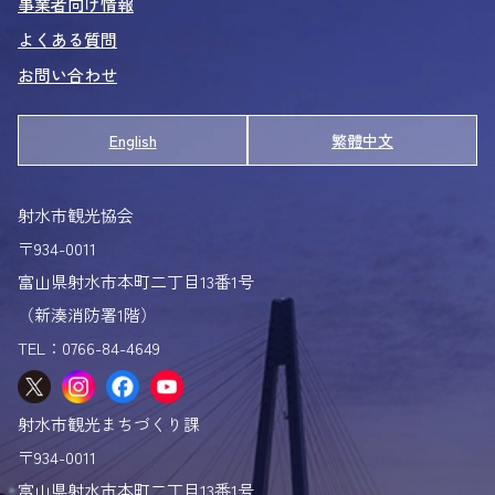
事業者向け情報
エビ図鑑
よくある質問
いみずカニ物語
お問い合わせ
シロエビの秘密
里まちエリア
English
繁體中文
アクティビティinいみず
射水のおまつり
射水市観光協会
射水の曳山 3週間の旅
〒934-0011
射水の獅子舞
富山県射水市本町二丁目13番1号
おまつりポスター
（新湊消防署1階）
フォトスポットマップ
TEL：0766-84-4649
ロケ地マップ
射水市「と」
射水市観光まちづくり課
観光パンフレット
〒934-0011
富山県射水市本町二丁目13番1号