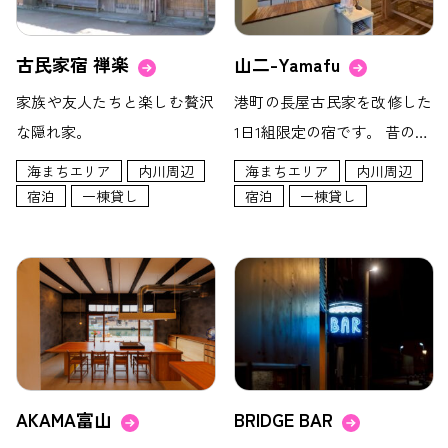
古民家宿 禅楽
山二-Yamafu
家族や友人たちと楽しむ贅沢
港町の長屋古民家を改修した
な隠れ家。
1日1組限定の宿です。 昔の…
海まちエリア
内川周辺
海まちエリア
内川周辺
宿泊
一棟貸し
宿泊
一棟貸し
AKAMA富山
BRIDGE BAR