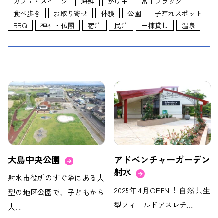
カフェ・スイーツ
海鮮
かけ中
富山ブラック
食べ歩き
お取り寄せ
体験
公園
子連れスポット
BBQ
神社・仏閣
宿泊
民泊
一棟貸し
温泉
大島中央公園
アドベンチャーガーデン
射水
射水市役所のすぐ隣にある大
2025年4⽉OPEN︕ ⾃然共⽣
型の地区公園で、子どもから
型フィールドアスレチ…
大…