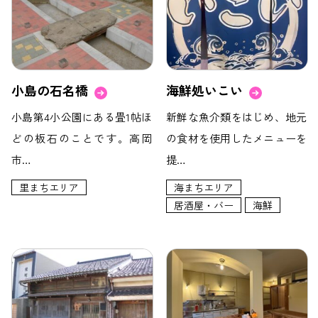
小島の石名橋
海鮮処いこい
小島第4小公園にある畳1帖ほ
新鮮な魚介類をはじめ、地元
どの板石のことです。高岡
の食材を使用したメニューを
市…
提…
里まちエリア
海まちエリア
居酒屋・バー
海鮮