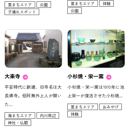
里まちエリア
体験
里まちエリア
公園
公園
子連れスポット
大楽寺
小杉焼・栄一窯
平安時代に創建、旧寺名は大
小杉焼・栄一窯は1970年に池
長徳寺。但阿無外上人が開い
上栄一が復活させた小杉焼…
た…
里まちエリア
おみやげ
体験
海まちエリア
内川周辺
神社・仏閣