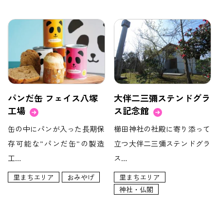
パンだ缶 フェイス八塚
大伴二三彌ステンドグラ
工場
ス記念館
缶の中にパンが入った長期保
櫛田神社の社殿に寄り添って
存可能な”パンだ缶”の製造
立つ大伴二三彌ステンドグラ
工…
ス…
里まちエリア
おみやげ
里まちエリア
神社・仏閣