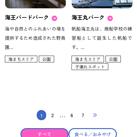
海王バードパーク
海王丸パーク
海や自然とのふれあいの場を
帆船海王丸は、商船学校の練
提供するため造成された野鳥
習船として誕生した帆船で
園…
す。…
海まちエリア
公園
海まちエリア
公園
子連れスポット
…
1
2
6
7
すべて
食べる／おみやげ