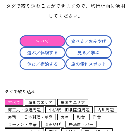
タグで絞り込むことができますので、旅行計画に活用
してください。
すべて
食べる／おみやげ
遊ぶ／体験する
見る／学ぶ
休む／宿泊する
旅の便利スポット
タグで絞り込み
すべて
海まちエリア
里まちエリア
海王丸・漁港周辺
小杉駅・旧北陸道周辺
内川周辺
寿司
日本料理・割烹
カニ
和食
洋食
ラーメン・中華
おみやげ
居酒屋・バー