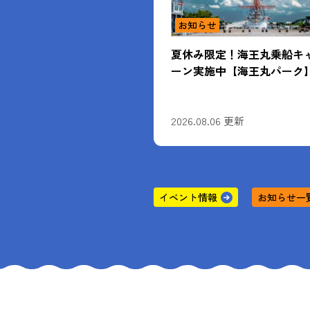
お知らせ
ベント】「IMIZUキッズ
夏休み限定！海王丸乗船キ
カデミー」参加者募集
ーン実施中【海王丸パーク
7 更新
2026.08.06 更新
イベント情報
お知らせ一