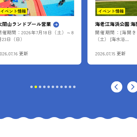
イベント情報
イベント情報
太閤山ランドプール営業
海老江海浜公園 
開催期間：2026年7月18日（土）～8
開催期間：[海開き] 
月23日（日）
（土） [海水浴…
026.07.16 更新
2026.07.15 更新