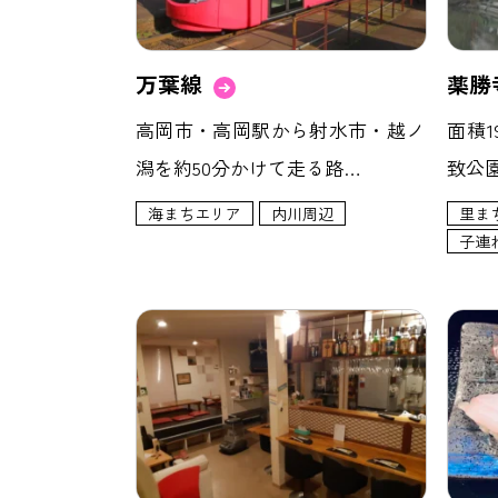
万葉線
薬勝
高岡市・高岡駅から射水市・越ノ
面積1
潟を約50分かけて走る路…
致公
海まちエリア
内川周辺
里ま
子連