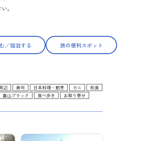
さい。
む／宿泊する
旅の便利スポット
周辺
寿司
日本料理・割烹
カニ
和食
富山ブラック
食べ歩き
お取り寄せ