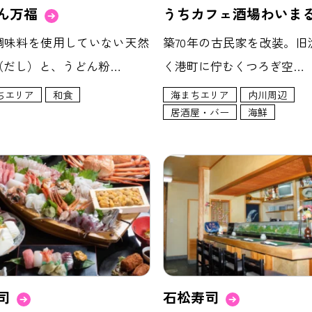
ん万福
うちカフェ酒場わいま
調味料を使用していない天然
築70年の古民家を改装。旧
（だし）と、うどん粉…
く港町に佇むくつろぎ空…
ちエリア
和食
海まちエリア
内川周辺
居酒屋・バー
海鮮
司
石松寿司