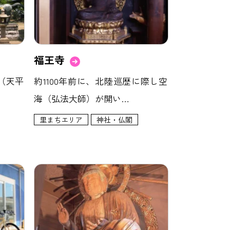
福王寺
（天平
約1100年前に、北陸巡歴に際し空
海（弘法大師）が開い…
里まちエリア
神社・仏閣