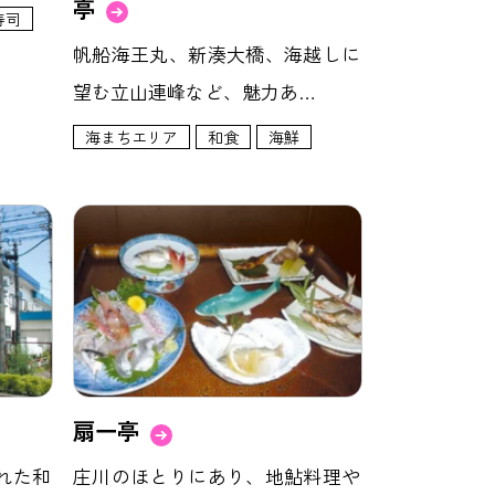
亭
寿司
帆船海王丸、新湊大橋、海越しに
望む立山連峰など、魅力あ…
海まちエリア
和食
海鮮
扇一亭
れた和
庄川のほとりにあり、地鮎料理や