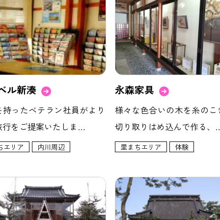
ベル新湊
永森家具
を持ったベテラン社員がより
様々な色合いの木を糸のこ
旅行をご提案いたしま…
切り取りはめ込んで作る、
ちエリア
内川周辺
里まちエリア
体験