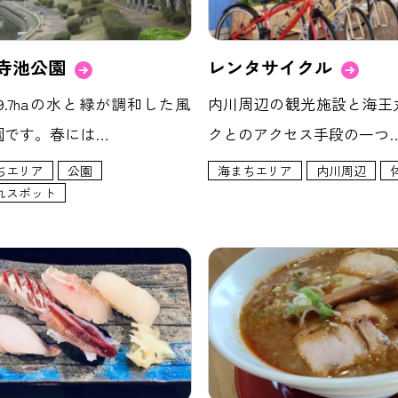
寺池公園
レンタサイクル
9.7haの水と緑が調和した風
内川周辺の観光施設と海王
園です。春には…
クとのアクセス手段の一つ
ちエリア
公園
海まちエリア
内川周辺
れスポット