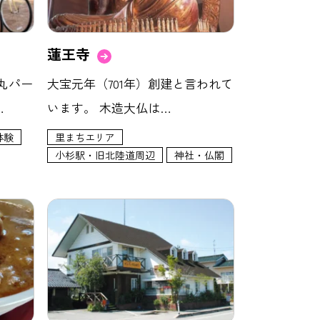
蓮王寺
丸パー
大宝元年（701年）創建と言われて
…
います。 木造大仏は…
体験
里まちエリア
小杉駅・旧北陸道周辺
神社・仏閣