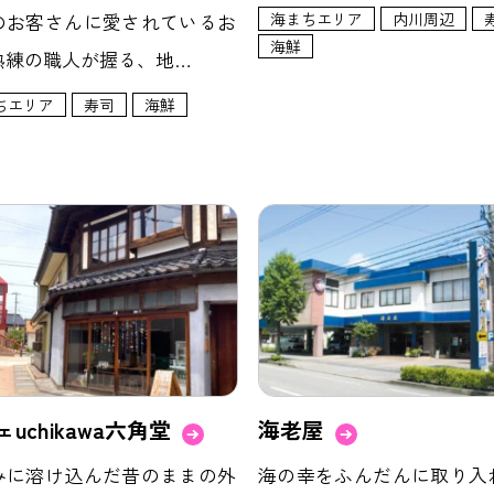
のお客さんに愛されているお
海まちエリア
内川周辺
海鮮
熟練の職人が握る、地…
ちエリア
寿司
海鮮
uchikawa六角堂
海老屋
みに溶け込んだ昔のままの外
海の幸をふんだんに取り入