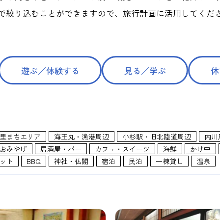
で絞り込むことができますので、旅行計画に活用してくだ
遊ぶ／体験する
見る／学ぶ
休
里まちエリア
海王丸・漁港周辺
小杉駅・旧北陸道周辺
内川
おみやげ
居酒屋・バー
カフェ・スイーツ
海鮮
かけ中
ット
BBQ
神社・仏閣
宿泊
民泊
一棟貸し
温泉