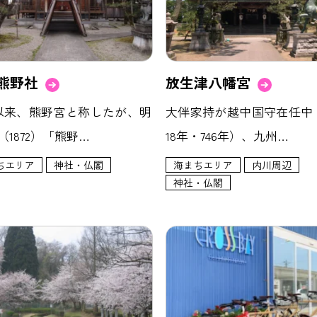
熊野社
放生津八幡宮
以来、熊野宮と称したが、明
大伴家持が越中国守在任中
（1872）「熊野…
18年・746年）、九州…
ちエリア
神社・仏閣
海まちエリア
内川周辺
神社・仏閣