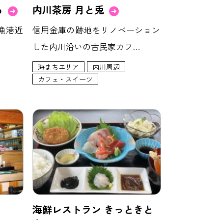
る
内川茶房 月と兎
漁港近
信用金庫の跡地をリノベーション
した内川沿いの古民家カフ…
海まちエリア
内川周辺
カフェ・スイーツ
海鮮レストラン きっときと