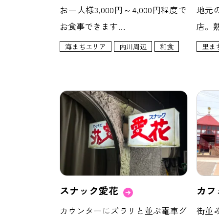
お一人様3,000円～4,000円程度で
地元
お食事できます…
店。
海まちエリア
内川周辺
和食
里ま
スナック愛花
カフェ
カウンターにズラリと並ぶ電車グ
街並