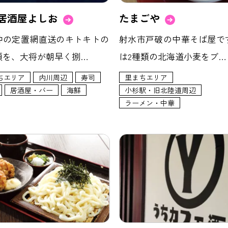
居酒屋よしお
たまごや
沖の定置網直送のキトキトの
射水市戸破の中華そば屋で
類を、大将が朝早く捌…
は2種類の北海道小麦をブ…
ちエリア
内川周辺
寿司
里まちエリア
居酒屋・バー
海鮮
小杉駅・旧北陸道周辺
ラーメン・中華