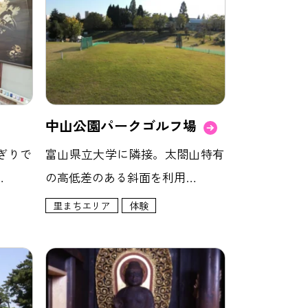
中山公園パークゴルフ場
ぎりで
富山県立大学に隣接。太閤山特有
…
の高低差のある斜面を利用…
里まちエリア
体験