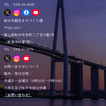
TEL：0766-84-4649
ロケ地マップ
射水市「と」
射水市観光まちづくり課
観光パンフレット
〒934-0011
富山県射水市本町二丁目13番1号
（新湊消防署1階）
TEL：0766-51-6676
お問い合わせについて
案内・受付日時：
月曜日〜金曜日（8時30分〜17時15分）
※祝日及び年末年始は休業
［お問い合わせ］