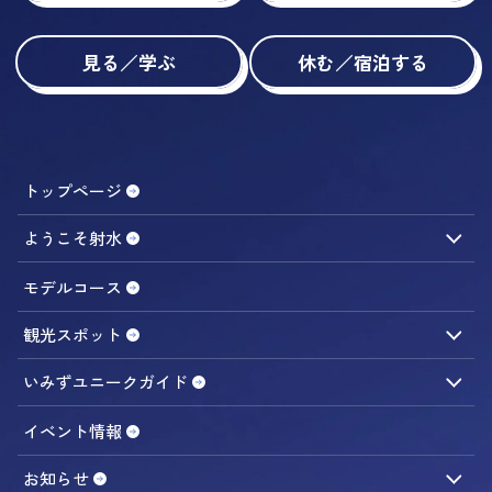
見る／学ぶ
休む／宿泊する
トップページ
ようこそ射水
観光ガイドのご案内
アクセス
モデルコース
観光スポット
食べる／おみやげ
遊ぶ／体験する
見る／学ぶ
いみずユニークガイド
休む／宿泊する
旅の便利スポット
海まちエリア
イベント情報
内川周辺
お知らせ
内川さんぽ