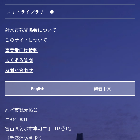
内川さんぽ
ニュース
募集告知
販売情報
事業者向け
船から観光ガイド
フォトライブラリー
射水のグルメ＆おみやげ
射水市観光協会について
おいしいものカレンダー
このサイトについて
カニ図鑑
事業者向け情報
エビ図鑑
よくある質問
いみずカニ物語
お問い合わせ
シロエビの秘密
里まちエリア
English
繁體中文
アクティビティinいみず
射水のおまつり
射水市観光協会
射水の曳山 3週間の旅
〒934-0011
射水の獅子舞
富山県射水市本町二丁目13番1号
おまつりポスター
（新湊消防署1階）