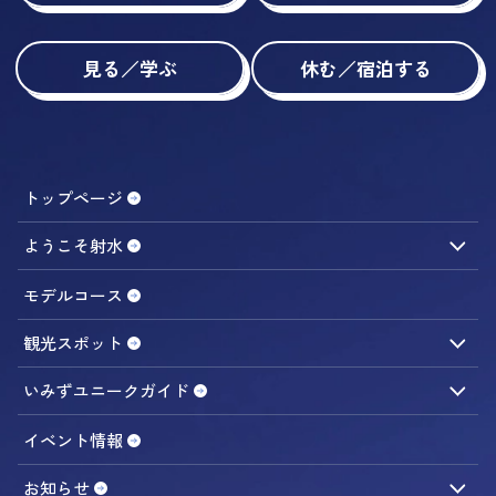
見る／学ぶ
休む／宿泊する
トップページ
ようこそ射水
観光ガイドのご案内
アクセス
モデルコース
観光スポット
食べる／おみやげ
遊ぶ／体験する
見る／学ぶ
いみずユニークガイド
休む／宿泊する
旅の便利スポット
海まちエリア
イベント情報
内川周辺
お知らせ