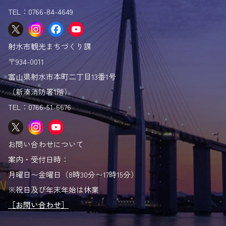
フォトスポットマップ
TEL：0766-84-4649
ロケ地マップ
射水市「と」
射水市観光まちづくり課
観光パンフレット
〒934-0011
富山県射水市本町二丁目13番1号
（新湊消防署1階）
TEL：0766-51-6676
お問い合わせについて
案内・受付日時：
月曜日〜金曜日（8時30分〜17時15分）
※祝日及び年末年始は休業
［お問い合わせ］