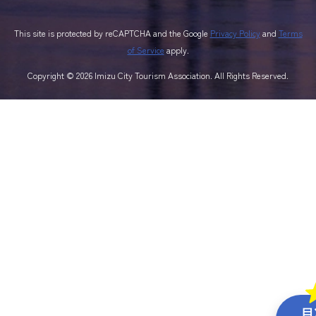
This site is protected by reCAPTCHA and the Google
Privacy Policy
and
Terms
of Service
apply.
Copyright © 2026 Imizu City Tourism Association. All Rights Reserved.
基本情報
地図
目