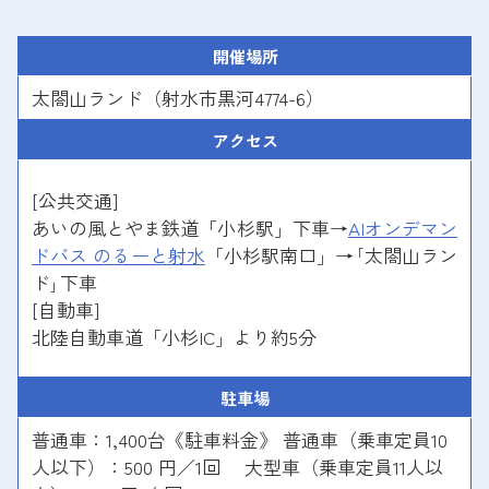
開催場所
太閤山ランド（射水市黒河4774-6）
アクセス
[公共交通]
あいの風とやま鉄道「小杉駅」下車→
AIオンデマン
ドバス のるーと射水
「小杉駅南口」→｢太閤山ラン
ド｣下車
[自動車]
北陸自動車道「小杉IC」より約5分
駐車場
普通車：1,400台《駐車料金》 普通車（乗車定員10
人以下）：500 円／1回 大型車（乗車定員11人以