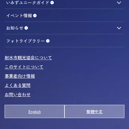
いみずユニークガイド
休む／宿泊する
旅の便利スポット
海まちエリア
イベント情報
内川周辺
お知らせ
内川さんぽ
ニュース
募集告知
販売情報
事業者向け
船から観光ガイド
フォトライブラリー
射水のグルメ＆おみやげ
射水市観光協会について
おいしいものカレンダー
このサイトについて
カニ図鑑
事業者向け情報
エビ図鑑
よくある質問
いみずカニ物語
お問い合わせ
シロエビの秘密
里まちエリア
English
繁體中文
アクティビティinいみず
射水のおまつり