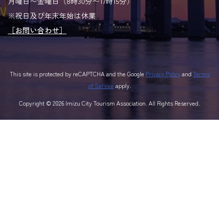
月曜日〜金曜日（8時30分〜17時15分）
※祝日及び年末年始は休業
［お問い合わせ］
This site is protected by reCAPTCHA and the Google
Privacy Policy
and
Terms
of Service
apply.
Copyright © 2026 Imizu City Tourism Association. All Rights Reserved.