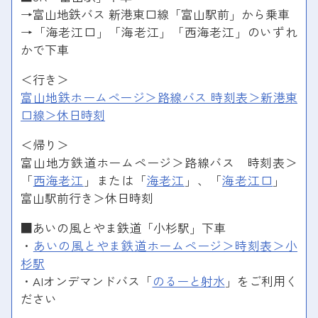
→富山地鉄バス 新港東口線「富山駅前」から乗車
→「海老江口」「海老江」「西海老江」のいずれ
かで下車
＜行き＞
富山地鉄ホームページ＞路線バス 時刻表＞新港東
口線＞休日時刻
＜帰り＞
富山地方鉄道ホームページ＞路線バス 時刻表＞
「
西海老江
」または「
海老江
」、「
海老江口
」
富山駅前行き＞休日時刻
■あいの風とやま鉄道「小杉駅」下車
・
あいの風とやま鉄道ホームページ＞時刻表＞小
杉駅
・AIオンデマンドバス「
のるーと射水
」をご利用く
ださい