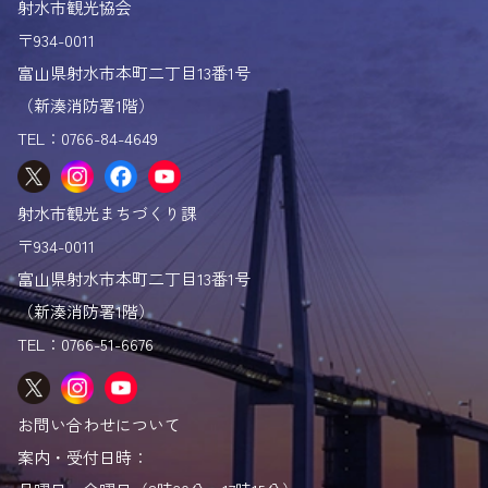
射水市観光協会
射水の曳山 3週間の旅
〒934-0011
射水の獅子舞
富山県射水市本町二丁目13番1号
おまつりポスター
（新湊消防署1階）
フォトスポットマップ
TEL：0766-84-4649
ロケ地マップ
射水市「と」
射水市観光まちづくり課
観光パンフレット
〒934-0011
富山県射水市本町二丁目13番1号
（新湊消防署1階）
TEL：0766-51-6676
お問い合わせについて
案内・受付日時：