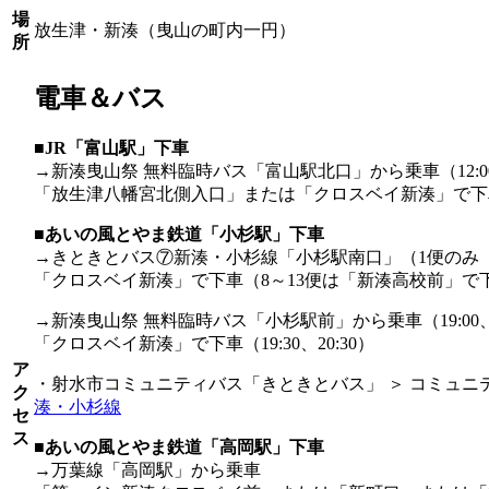
場
放生津・新湊（曳山の町内一円）
所
電車＆バス
■JR「富山駅」下車
→新湊曳山祭 無料臨時バス「富山駅北口」から乗車（12:00、14:0
「放生津八幡宮北側入口」または「クロスベイ新湊」で下
■
あいの風とやま鉄道「小杉駅」下車
→きときとバス⑦新湊・小杉線「小杉駅南口」（1便のみ
「クロスベイ新湊」で下車（8～13便は「新湊高校前」で
→新湊曳山祭 無料臨時バス「小杉駅前」から乗車（19:00、2
「クロスベイ新湊」で下車（19:30、20:30）
ア
・射水市コミュニティバス「きときとバス」 ＞ コミュニ
ク
湊・小杉線
セ
ス
■
あいの風とやま鉄道「高岡駅」下車
→万葉線「高岡駅」から乗車