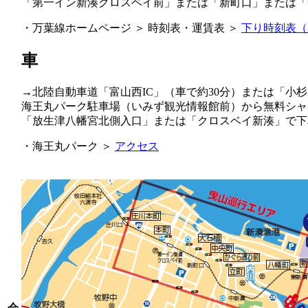
「第一イン新湊クロスベイ前」または「新町口」または「
・万葉線ホームページ ＞ 時刻表・運賃表 ＞
下り時刻表（
車
→北陸自動車道「富山西IC」（車で約30分）または「小杉
海王丸パーク駐車場（いみず観光情報館前）から無料シャ
「放生津八幡宮北側入口」または「クロスベイ新湊」で下
・海王丸パーク ＞
アクセス
会