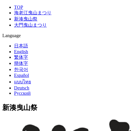
TOP
海老江曳山まつり
新湊曳山祭
大門曳山まつり
Language
日本語
English
繁体字
簡体字
한국어
Español
แบบไทย
Deutsch
Русский
新湊曳山祭