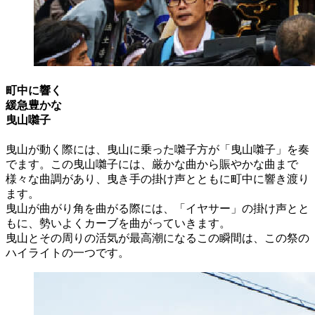
町中に響く
緩急豊かな
曳山囃子
曳山が動く際には、曳山に乗った囃子方が「曳山囃子」を奏
でます。この曳山囃子には、厳かな曲から賑やかな曲まで
様々な曲調があり、曳き手の掛け声とともに町中に響き渡り
ます。
曳山が曲がり角を曲がる際には、「イヤサー」の掛け声とと
もに、勢いよくカーブを曲がっていきます。
曳山とその周りの活気が最高潮になるこの瞬間は、この祭の
ハイライトの一つです。