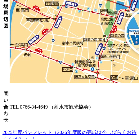
場
周
辺
図
問
い
合
TEL 0766-84-4649 （射水市観光協会）
わ
せ
2025年度パンフレット（2026年度版の完成は今しばらくお待
ちください。）