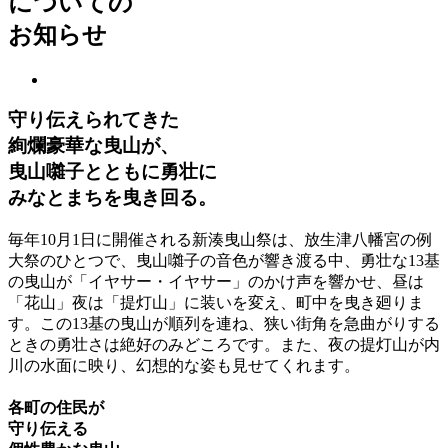
についての
お知らせ
守り伝えられてきた
絢爛豪華な曳山が、
曳山囃子とともに勇壮に
みなとまちを曳き回る。
毎年10月1日に開催される新湊曳山祭は、放生津八幡宮の例
大祭のひとつで、曳山囃子の音色が響き渡る中、勇壮な13基
の曳山が「イヤサー・イヤサー」のかけ声を響かせ、昼は
「花山」夜は「提灯山」に装いを変え、町中を曳き廻りま
す。この13基の曳山が順列を連ね、狭い街角を急曲がりする
ときの勇壮さは絶好のみどころです。また、夜の提灯山が内
川の水面に映り、幻想的な姿も見せてくれます。
各町の住民が
守り伝える