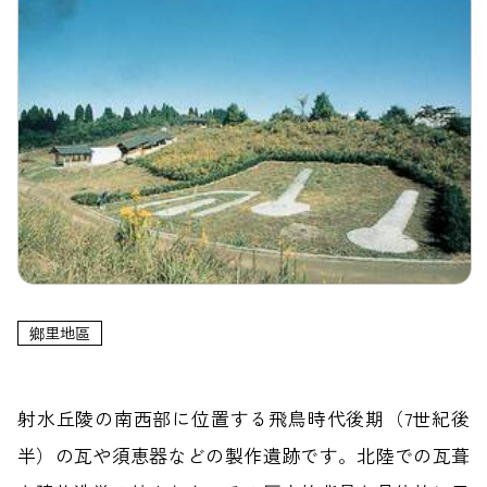
鄉里地區
射水丘陵の南西部に位置する飛鳥時代後期（7世紀後
半）の瓦や須恵器などの製作遺跡です。北陸での瓦葺