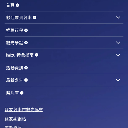
首頁
歡迎來到射水
觀光導覽介紹
交通資訊
推薦行程
觀光景點
美食／伴手禮
活動／體驗
觀賞／學習
住宿／休息
Imizu 特色指南
旅遊便利景點
港町地區
活動資訊
內川周邊
最新公告
內川散策
最新消息
招募公告
販售
業者專區
從船上觀光導覽
照片庫
射水的美食＆伴手禮
關於射水市觀光協會
美食季節行事曆
關於本網站
螃蟹圖鑑
業者資訊
蝦類圖鑑