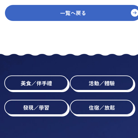
一覧へ戻る
美食／伴手禮
活動／體驗
發現／學習
住宿／放鬆