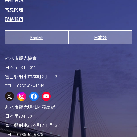
常見問題
射水螃蟹物語
聯絡我們
白蝦的秘密
鄉里地區
English
日本語
射水的活動與體驗
射水的祭典
射水市觀光協會
曳山祭典／為期3週
日本〒934-0011
射水的獅子舞
富山縣射水市本町2丁目13-1
祭典海報
TEL：0766-84-4649
拍照打卡地點
取景地圖
射水市觀光與社區發展課
射水市「與」
日本〒934-0011
觀光手冊
富山縣射水市本町2丁目13-1
TEL：0766-51-6676