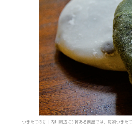
つきたての餅｜内川周辺に3 軒ある餅屋では、毎朝つきた