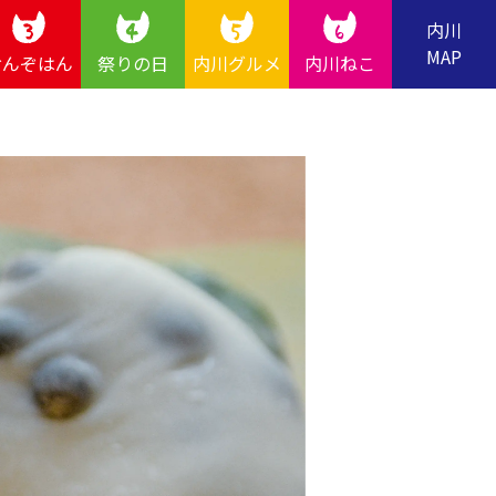
内川
MAP
おんぞはん
祭りの日
内川グルメ
内川ねこ