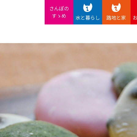
さんぽの
すゝめ
水と暮らし
路地と家