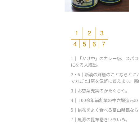
1｜「かけ中」のカレー版、スパ
になる人続出。
2・6｜新湊の鮮魚のことならと
で丸ごと1尾を気軽に買えます。
3｜お惣菜充実のかたぐちや。
4｜ 100余年前創業の中六醸造
5｜昆布をよく食べる富山県民な
7｜魚源の昆布巻きいろいろ。