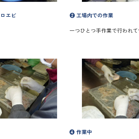
シロエビ
❷ 工場内での作業
一つひとつ手作業で行われて
❹ 作業中