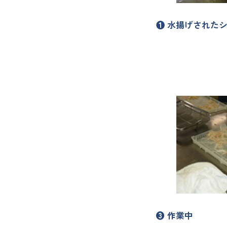
❶ 水揚げされた
❸ 作業中