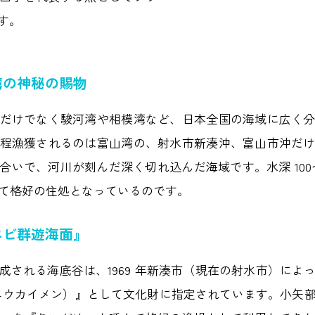
す。
湾の神秘の賜物
だけでなく駿河湾や相模湾など、日本全国の海域に広く
程漁獲されるのは富山湾の、射水市新湊沖、富山市沖だ
合いで、河川が刻んだ深く切れ込んだ海域です。水深 100〜
て格好の住処となっているのです。
エビ群遊海面』
成される海底谷は、1969 年新湊市（現在の射水市）によ
ユウカイメン）』として文化財に指定されています。小矢