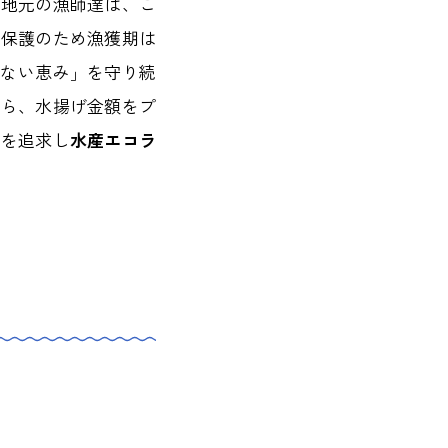
た地元の漁師達は、こ
場保護のため漁獲期は
かない恵み」を守り続
がら、水揚げ金額をプ
業を追求し
水産エコラ