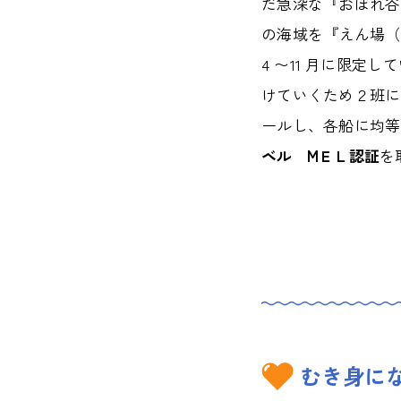
だ急深な『おぼれ谷
の海域を『えん場（
4 〜11 月に限
けていくため２班に
ールし、各船に均等
ベル MＥＬ認証
を
むき身に