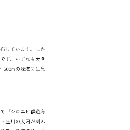
分布しています。しか
けです。いずれも大き
600mの深海に生息
って『シロエビ群遊海
部・庄川の大河が刻ん