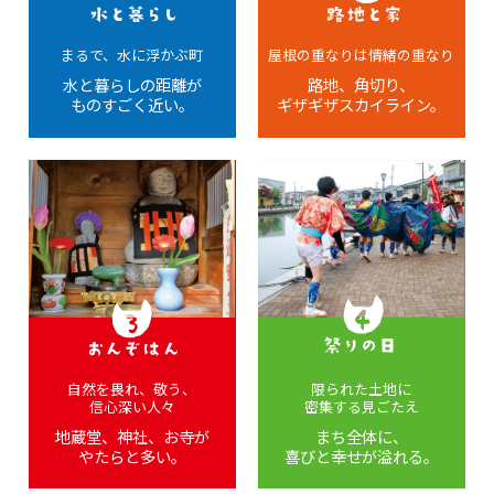
まるで、水に浮かぶ町
屋根の重なりは情緒の重なり
水と暮らしの距離が
路地、角切り、
ものすごく近い。
ギザギザスカイライン。
自然を畏れ、敬う、
限られた土地に
信心深い人々
密集する見ごたえ
地蔵堂、神社、お寺が
まち全体に、
やたらと多い。
喜びと幸せが溢れる。