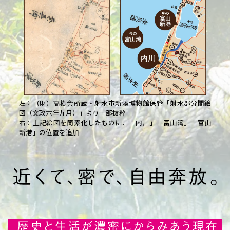
左：（財）高樹会所蔵・射水市新湊博物館保管「射水郡分間絵
図（文政六年九月）」より一部抜粋
右：上記絵図を簡素化したものに、「内川」「富山湾」「富山
新港」の位置を追加