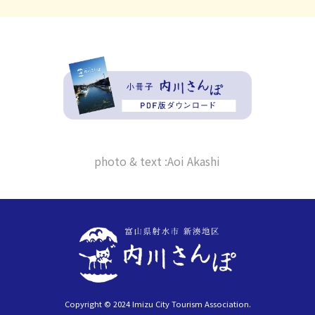
photo & text :Aoi Akashi
Copyright © 2024 Imizu City Tourism Association.