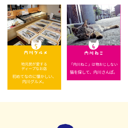
地元民が愛する
「内川ねこ」は物おじしない
ディープなお店
猫を探して、内川さんぽ。
初めてなのに懐かしい、
内川グルメ。